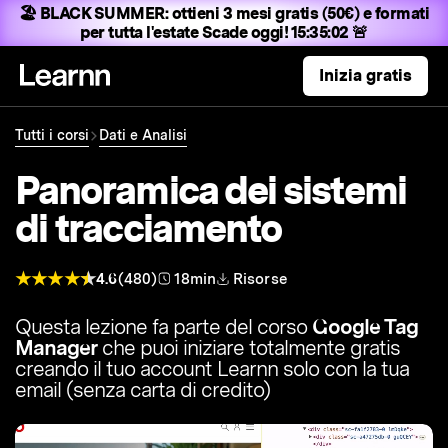
🏖️ BLACK SUMMER:
ottieni 3 mesi gratis (50€) e formati
per tutta l'estate
Scade oggi! 15:35:01 🚨
Inizia gratis
Tutti i corsi
Dati e Analisi
Panoramica dei sistemi
di tracciamento
4.6
(480)
18min
Risorse
Questa lezione fa parte del corso
Google Tag
Manager
che puoi iniziare totalmente gratis
creando il tuo account Learnn solo con la tua
email (senza carta di credito)