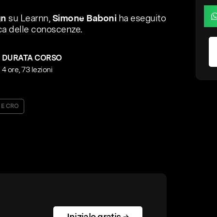
gn
su Learnn,
Simone Baboni
ha eseguito
ica delle conoscenze.
DURATA CORSO
4 ore, 73 lezioni
 E CRO
Inizialo gratis →