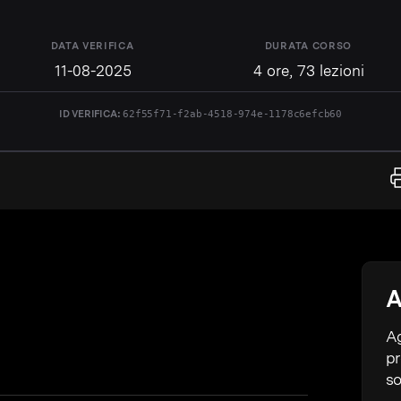
DATA VERIFICA
DURATA CORSO
11-08-2025
4 ore, 73 lezioni
ID VERIFICA:
62f55f71-f2ab-4518-974e-1178c6efcb60
A
Ag
pr
so