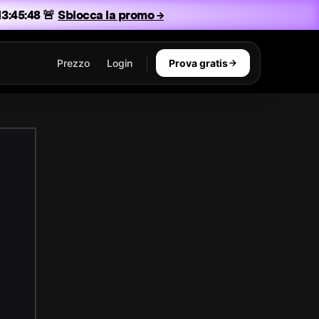
3:45:48 🚨
Sblocca la promo →
Prezzo
Login
Prova gratis