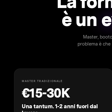
La for
è un
e
Master, bootc
problema è che i
MASTER TRADIZIONALE
€15-30K
Una tantum. 1-2 anni fuori dal