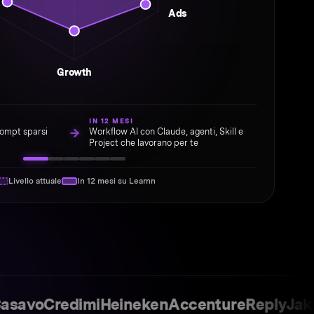
Ads
Growth
IN 12 MESI
→
rompt sparsi
Workflow AI con Claude, agenti, Skill e
Project che lavorano per te
Livello attuale
In 12 mesi su Learnn
vo
Credimi
Heineken
Accenture
Reply
Jakala
E