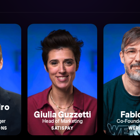
Nic
Pigna
etti
Fabio Bin
Senior En
ing
Co-Founder & CMO
Mana
WEROAD
GETYOU