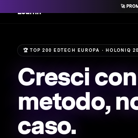
🚀 PRO
Learnn
🏆 TOP 200 EDTECH EUROPA · HOLONIQ 20
Cresci con
metodo, n
caso.