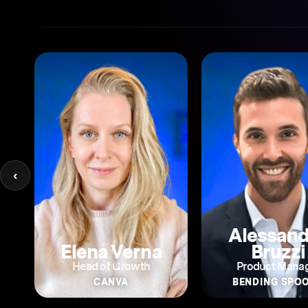
‹
Alessandro
Bruzzi
Giulia Guzz
Product Manager
Head of Market
BENDING SPOONS
SATISPAY