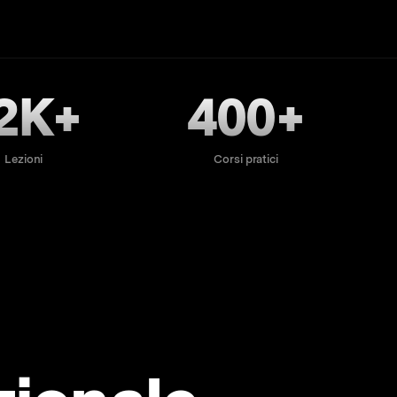
2K+
400+
Lezioni
Corsi pratici