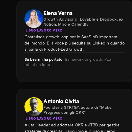
Elena Verna
Growth Advisor di Lovable e Dropbox, ex
Notion, Miro e Calendly
IL SUO LAVORO VERO
Costruisce growth loop per le SaaS più importanti
del mondo. È la voce più seguita su LinkedIn quando
si parla di Product-Led Growth.
Su Learnn ha portato:
framework di growth, PLG,
retention loop
Antonio Civita
Founder a STRTGY, autore di "Make
Progress con gli OKR"
IL SUO LAVORO VERO
Aiuta i leader ad adottare OKR e JTBD per gestire
strategie di crescita. Il suo libro è in uso a Leroy