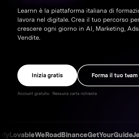
Learnn è la piattaforma italiana di formaz
lavora nel digitale. Crea il tuo percorso pe
crescere ogni giorno in AI, Marketing, Ad
Vendite.
Inizia gratis
Forma il tuo team
Account gratuito · Nessuna carta richiesta
ovable
WeRoad
Binance
GetYourGuide
Jet HR