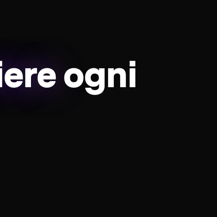
iere
ogni