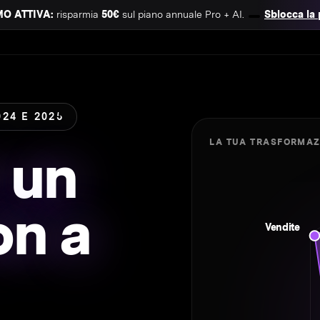
MO ATTIVA:
risparmia
50€
sul piano annuale Pro + AI.
Sblocca la
24 E 2025
LA TUA TRASFORMA
 un
on a
Vendite