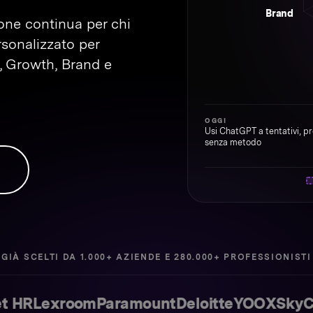
Brand
ione continua per chi
rsonalizzato per
s, Growth, Brand e
OGGI
Usi ChatGPT a tentativi, p
senza metodo
GIÀ SCELTI DA 1.000+ AZIENDE E 280.000+ PROFESSIONISTI
Lexroom
Paramount
Deloitte
YOOX
Sky
Casa