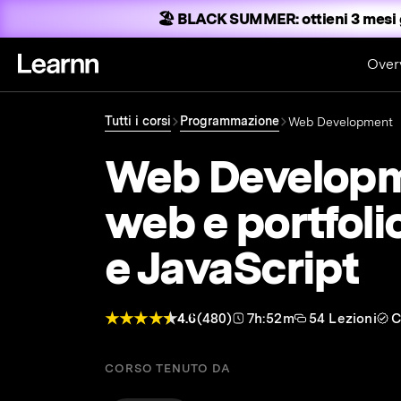
🏖️ BLACK SUMMER:
ottieni 3 mesi 
Over
Tutti i corsi
Programmazione
Web Development
Web Developme
web e portfol
e JavaScript
4.6
(480)
7h:52m
54 Lezioni
C
CORSO TENUTO DA