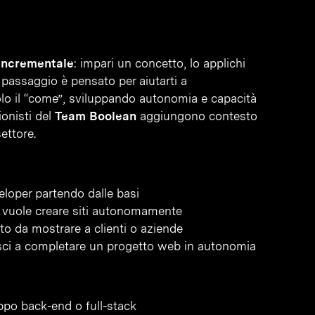
 incrementale
: impari un concetto, lo applichi
i passaggio è pensato per aiutarti a
olo il “come”, sviluppando autonomia e capacità
ionisti del
Team Boolean
aggiungono contesto
ettore.
eloper partendo dalle basi
e vuole creare siti autonomamente
to da mostrare a clienti o aziende
esci a completare un progetto web in autonomia
ppo back-end o full-stack