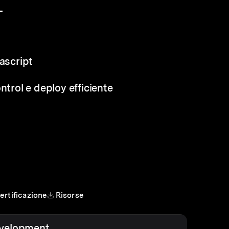
L
vascript
ntrol e deploy efficiente
ertificazione
Risorse
evelopment