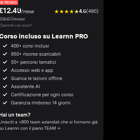
IN PROMO!
€12.49
4.6
(480)
/mese
€16.67/mese
perché così poco?
Corso incluso su Learnn PRO
400+ corsi inclusi
950+ risorse scaricabili
50+ percorsi tematici
Accesso web e app
Scarica le lezioni offline
Assistente AI
Certificazione per ogni corso
Garanzia rimborso 14 giorni
Hai un team?
Unisciti a +800 team aziendali che si formano già
su Learnn con il piano TEAM →