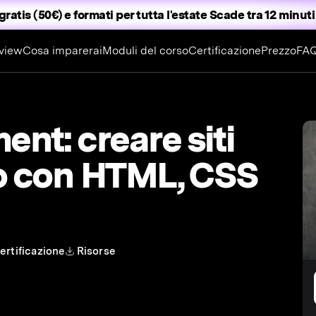
gratis (50€) e formati per tutta l'estate
Scade tra 12 minuti
view
Cosa imparerai
Moduli del corso
Certificazione
Prezzo
FA
nt: creare siti
io con HTML, CSS
ertificazione
Risorse