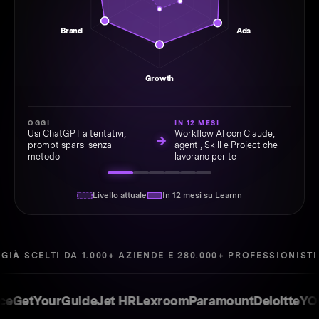
Brand
Ads
Growth
OGGI
IN 12 MESI
Usi ChatGPT a tentativi,
Workflow AI con Claude,
→
prompt sparsi senza
agenti, Skill e Project che
metodo
lavorano per te
Livello attuale
In 12 mesi su Learnn
GIÀ SCELTI DA 1.000+ AZIENDE E 280.000+ PROFESSIONISTI
YourGuide
Jet HR
Lexroom
Paramount
Deloitte
YOOX
Sk