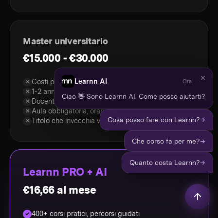
Master universitario
€15.000 - €30.000
Learnn AI
Costi proibitivi per la maggior parte
Ora
✕
1-2 anni di studio fuori dal mercato
✕
Ciao 👋 Sono Learnn AI. Come posso aiutarti?
Docenti accademici senza pratica recente
✕
Aula obbligatoria, orari rigidi
✕
→
Cosa posso fare con Learnn?
Titolo che invecchia velocemente
✕
→
Che corso fa per me?
→
Quanto costa Learnn?
Learnn PRO + AI
€16,66 al mese
400+ corsi pratici, percorsi guidati
✓