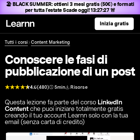
🏖️ BLACK SUMMER:
ottieni 3 mesi gratis (50€) e formati
per tutta l'estate
Scade oggi! 13:27:26 🚨
Inizia gratis
Tutti i corsi
Content Marketing
Conoscere le fasi di
pubblicazione di un post
4.6
(480)
5min
Risorse
Questa lezione fa parte del corso
LinkedIn
Content
che puoi iniziare totalmente gratis
creando il tuo account Learnn solo con la tua
email (senza carta di credito)