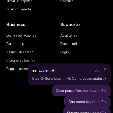
Trova un esperto
Podcast
Posizioni aperte
Business
Supporto
Learnn per Aziende
Assistenza
Partnership
Recensioni
Assumi su Learnn
Login
Insegna su Learnn
Regala Learnn
Learnn AI
Ora
Ciao 👋 Sono Learnn AI. Come posso aiutarti?
→
Cosa posso fare con Learnn?
→
Che corso fa per me?
→
Quanto costa Learnn?