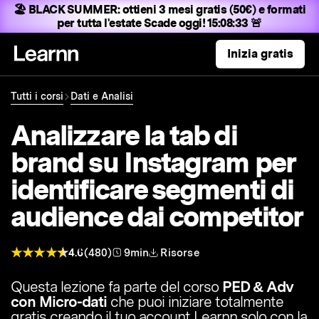
🏖️ BLACK SUMMER:
ottieni 3 mesi gratis (50€) e formati
per tutta l'estate
Scade oggi! 15:08:32 🚨
Inizia gratis
Tutti i corsi
Dati e Analisi
Analizzare la tab di
brand su Instagram per
identificare segmenti di
audience dai competitor
4.6
(480)
9min
Risorse
Questa lezione fa parte del corso
PED & Adv
con Micro-dati
che puoi iniziare totalmente
gratis creando il tuo account Learnn solo con la