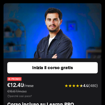
Inizia il corso gratis
IN PROMO!
€12.49
4.6
(480)
/mese
€16.67/mese
perché così poco?
Corso incluso su Learnn PRO