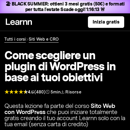
🏖️ BLACK SUMMER:
ottieni 3 mesi gratis (50€) e formati
per tutta l'estate
Scade oggi! 1:16:12 🚨
Inizia gratis
Tutti i corsi
Siti Web e CRO
Come scegliere un
plugin di WordPress in
base ai tuoi obiettivi
4.6
(480)
5min
Risorse
Questa lezione fa parte del corso
Sito Web
con WordPress
che puoi iniziare totalmente
gratis creando il tuo account Learnn solo con la
tua email (senza carta di credito)