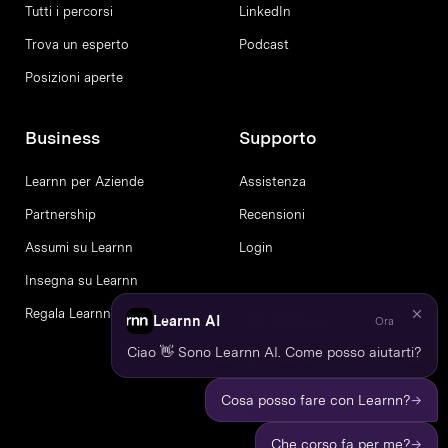
Tutti i percorsi
LinkedIn
Trova un esperto
Podcast
Posizioni aperte
Business
Supporto
Learnn per Aziende
Assistenza
Partnership
Recensioni
Assumi su Learnn
Login
Insegna su Learnn
Regala Learnn
Learnn AI
Ora
Ciao 👋 Sono Learnn AI. Come posso aiutarti?
→
Cosa posso fare con Learnn?
→
Che corso fa per me?