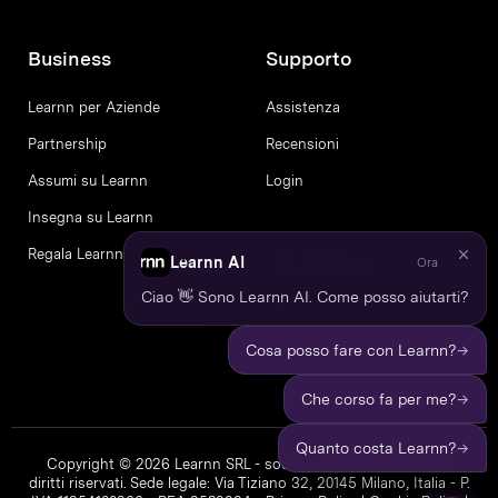
Business
Supporto
Learnn per Aziende
Assistenza
Partnership
Recensioni
Assumi su Learnn
Login
Insegna su Learnn
Regala Learnn
Learnn AI
Ora
Ciao 👋 Sono Learnn AI. Come posso aiutarti?
→
Cosa posso fare con Learnn?
→
Che corso fa per me?
→
Quanto costa Learnn?
Copyright © 2026 Learnn SRL - società a socio unico. Tutti i
diritti riservati. Sede legale: Via Tiziano 32, 20145 Milano, Italia - P.