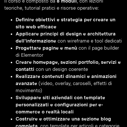
Il corso è composto da
8 moduli
, con lezioni
teoriche, tutorial pratici e risorse operative:
Definire obiettivi e strategia per creare un
sito web efficace
Applicare principi di design e architettura
dell’informazione
con wireframe e tool dedicati
Progettare pagine e menù
con il page builder
di Elementor
Creare homepage, sezioni portfolio, servizi e
contatti
con un design coerente
Realizzare contenuti dinamici e animazioni
avanzate
(video, overlay, caroselli, effetti di
movimento)
Sviluppare siti aziendali con template
personalizzati e configurazioni per e-
commerce o realtà locali
Costruire e ottimizzare una sezione blog
completa
, con template per articoli e categorie