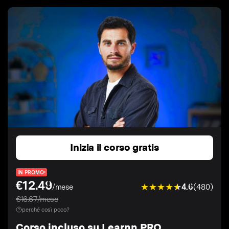
Inizia il corso gratis
IN PROMO!
€12.49
4.6
(480)
/mese
€16.67/mese
perché così poco?
Corso incluso su Learnn PRO