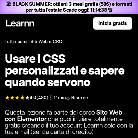
🏖️ BLACK SUMMER:
ottieni 3 mesi gratis (50€) e formati
per tutta l'estate
Scade oggi! 11:14:37 🚨
Inizia gratis
Tutti i corsi
Siti Web e CRO
Usare i CSS
personalizzati e sapere
quando servono
4.6
(480)
11min
Risorse
Questa lezione fa parte del corso
Sito Web
con Elementor
che puoi iniziare totalmente
gratis creando il tuo account Learnn solo con la
tua email (senza carta di credito)