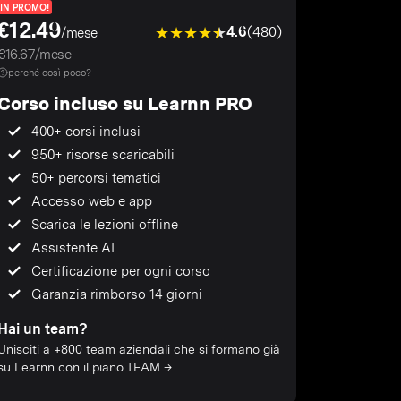
IN PROMO!
€12.49
4.6
(480)
/mese
€16.67/mese
perché così poco?
Corso incluso su Learnn PRO
400+ corsi inclusi
950+ risorse scaricabili
50+ percorsi tematici
Accesso web e app
Scarica le lezioni offline
Assistente AI
Certificazione per ogni corso
Garanzia rimborso 14 giorni
Hai un team?
Unisciti a +800 team aziendali che si formano già
su Learnn con il piano TEAM →