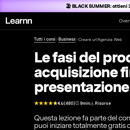
🏖️ BLACK SUMMER:
ottieni 
Over
Tutti i corsi
Business
Creare un'Agenzia Web
Le fasi del pro
acquisizione fi
presentazione
4.6
(480)
9min
Risorse
Questa lezione fa parte del co
puoi iniziare totalmente gratis