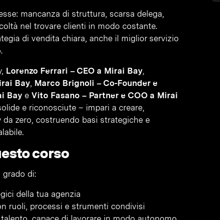
esse: mancanza di struttura, scarsa delega,
oltà nel trovare clienti in modo costante.
gia di vendita chiara, anche il miglior servizio
.
y,
Lorenzo Ferrari – CEO a Mirai Bay
,
irai Bay
,
Marco Brignoli – Co-Founder e
ai Bay
e
Vito Fasano – Partner e COO a Mirai
 solide e riconosciute – impari a creare,
 da zero, costruendo basi strategiche e
labile.
uesto corso
n grado di:
tegici della tua agenzia
n ruoli, processi e strumenti condivisi
i talento, capace di lavorare in modo autonomo