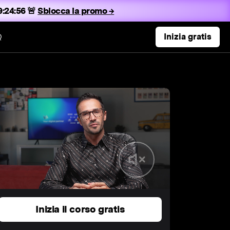
:24:56 🚨
Sblocca la promo →
Q
Inizia gratis
Inizia il corso gratis