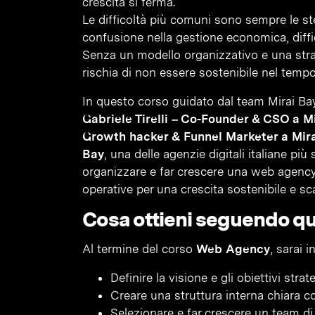
crescita si ferma.
Le difficoltà più comuni sono sempre le st
confusione nella gestione economica, diffic
Senza un modello organizzativo e una strate
rischia di non essere sostenibile nel tempo
In questo corso guidato dal team Mirai Ba
Gabriele Tirelli – Co-Founder & CSO a M
Growth hacker & Funnel Marketer a Mir
Bay
, una delle agenzie digitali italiane più
organizzare e far crescere una web agency
operative per una crescita sostenibile e sca
Cosa ottieni seguendo q
Al termine del corso
Web Agency
, sarai i
Definire la visione e gli obiettivi stra
Creare una struttura interna chiara co
Selezionare e far crescere un team d