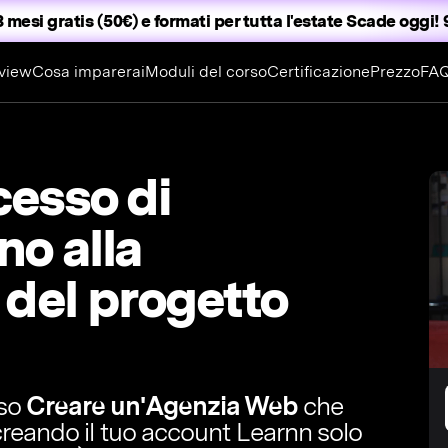
3 mesi gratis (50€) e formati per tutta l'estate
Scade oggi! 9
view
Cosa imparerai
Moduli del corso
Certificazione
Prezzo
FA
cesso di
no alla
 del progetto
rso
Creare un'Agenzia Web
che
 creando il tuo account Learnn solo