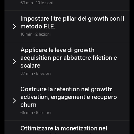
69 min • 10 lezioni
Impostare i tre pillar del growth con il
metodo F.I.E.
18 min • 2 lezioni
Applicare le leve di growth
acquisition per abbattere friction e
scalare
87 min • 8 lezioni
Costruire la retention nel growth:
activation, engagement e recupero
churn
65 min • 8 lezioni
Ottimizzare la monetization nel