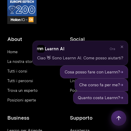
About
Social
Learnn AI
Ora
Home
YouTube
Ciao 👋 Sono Learnn AI. Come posso aiutarti?
La nostra storia
Instagram
Tutti i corsi
Blog
→
Cosa posso fare con Learnn?
Tutti i percorsi
LinkedIn
→
Che corso fa per me?
Trova un esperto
Podcast
→
Quanto costa Learnn?
Posizioni aperte
Business
Supporto
Learnn per Aziende
Assistenza