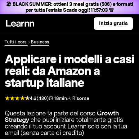
🏖️ BLACK SUMMER:
ottieni 3 mesi gratis (50€) e formati
per tutta l'estate
Scade oggi! 11:57:01 🚨
Inizia gratis
Tutti i corsi
Business
Applicare i modelli a casi
reali: da Amazon a
startup italiane
4.6
(480)
18min
Risorse
Questa lezione fa parte del corso
Growth
Strategy
che puoi iniziare totalmente gratis
creando il tuo account Learnn solo con la tua
email (senza carta di credito)