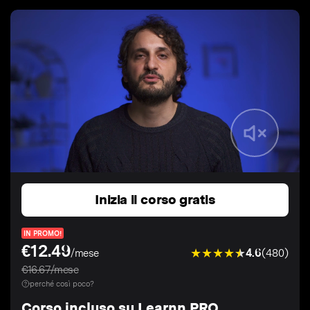
Inizia il corso gratis
IN PROMO!
€12.49
4.6
(480)
/mese
€16.67/mese
perché così poco?
Corso incluso su Learnn PRO