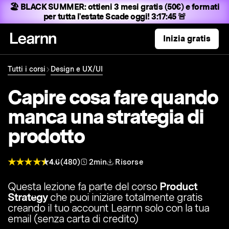
🏖️ BLACK SUMMER:
ottieni 3 mesi gratis (50€) e formati
per tutta l'estate
Scade oggi! 3:17:44 🚨
Inizia gratis
Tutti i corsi
Design e UX/UI
Capire cosa fare quando
manca una strategia di
prodotto
4.6
(480)
2min
Risorse
Questa lezione fa parte del corso
Product
Strategy
che puoi iniziare totalmente gratis
creando il tuo account Learnn solo con la tua
email (senza carta di credito)