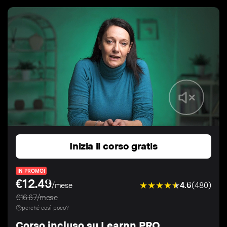
Inizia il corso gratis
IN PROMO!
€12.49
4.6
(480)
/mese
€16.67/mese
perché così poco?
Corso incluso su Learnn PRO