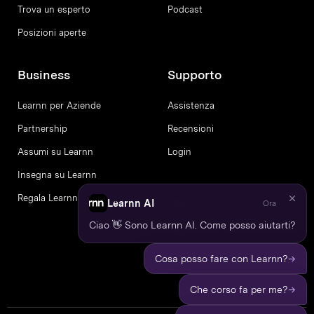
Trova un esperto
Podcast
Posizioni aperte
Business
Supporto
Learnn per Aziende
Assistenza
Partnership
Recensioni
Assumi su Learnn
Login
Insegna su Learnn
Regala Learnn
Learnn AI
Ora
Ciao 👋 Sono Learnn AI. Come posso aiutarti?
→
Cosa posso fare con Learnn?
→
Che corso fa per me?