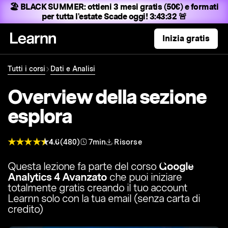
🏖️ BLACK SUMMER:
ottieni 3 mesi gratis (50€) e formati
per tutta l'estate
Scade oggi! 3:43:31 🚨
Inizia gratis
Tutti i corsi
Dati e Analisi
Overview della sezione
esplora
4.6
(480)
7min
Risorse
Questa lezione fa parte del corso
Google
Analytics 4 Avanzato
che puoi iniziare
totalmente gratis creando il tuo account
Learnn solo con la tua email (senza carta di
credito)