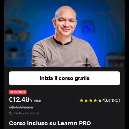
Inizia il corso gratis
IN PROMO!
€12.49
4.6
(480)
/mese
€16.67/mese
perché così poco?
Corso incluso su Learnn PRO