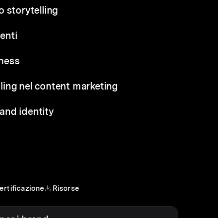
 storytelling
genti
iness
elling nel content marketing
rand identity
ertificazione
Risorse