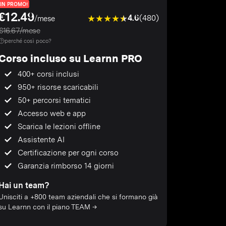
IN PROMO!
€12.49
4.6
(480)
/mese
€16.67/mese
perché così poco?
Corso incluso su Learnn PRO
400+ corsi inclusi
950+ risorse scaricabili
50+ percorsi tematici
Accesso web e app
Scarica le lezioni offline
Assistente AI
Certificazione per ogni corso
Garanzia rimborso 14 giorni
Hai un team?
Unisciti a +800 team aziendali che si formano già
su Learnn con il piano TEAM →