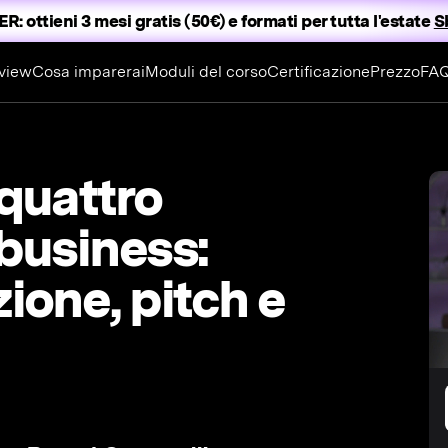
ER:
ottieni 3 mesi gratis (50€) e formati per tutta l'estate
S
view
Cosa imparerai
Moduli del corso
Certificazione
Prezzo
FA
 quattro
 business:
ione, pitch e