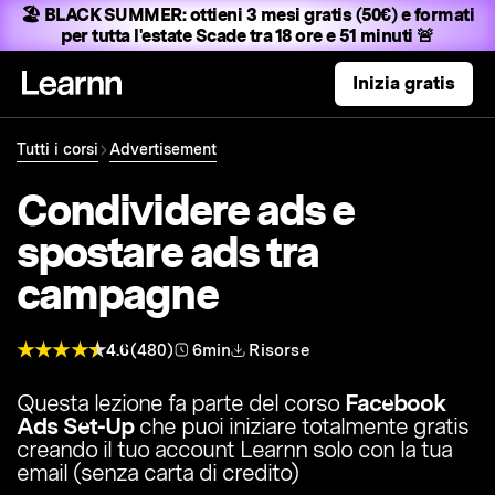
🏖️ BLACK SUMMER:
ottieni 3 mesi gratis (50€) e formati
per tutta l'estate
Scade tra 18 ore e 51 minuti 🚨
Inizia gratis
Tutti i corsi
Advertisement
Condividere ads e
spostare ads tra
campagne
4.6
(480)
6min
Risorse
Questa lezione fa parte del corso
Facebook
Ads Set-Up
che puoi iniziare totalmente gratis
creando il tuo account Learnn solo con la tua
email (senza carta di credito)