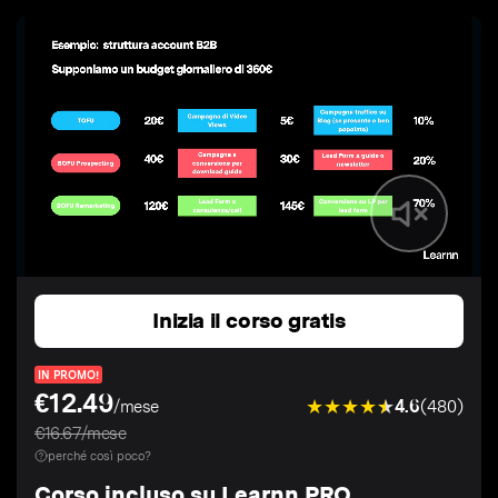
Inizia il corso gratis
IN PROMO!
€12.49
4.6
(480)
/mese
€16.67/mese
perché così poco?
Corso incluso su Learnn PRO