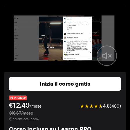
Inizia il corso gratis
IN PROMO!
€12.49
4.6
(480)
/mese
€16.67/mese
perché così poco?
Corso incluso su Learnn PRO