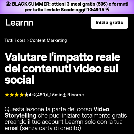
🏖️ BLACK SUMMER:
ottieni 3 mesi gratis (50€) e formati
per tutta l'estate
Scade oggi! 10:46:14 🚨
Inizia gratis
Tutti i corsi
Content Marketing
Valutare l'impatto reale
dei contenuti video sui
social
4.6
(480)
5min
Risorse
Questa lezione fa parte del corso
Video
Storytelling
che puoi iniziare totalmente gratis
creando il tuo account Learnn solo con la tua
email (senza carta di credito)