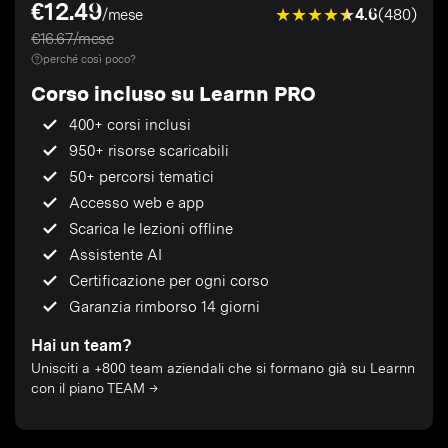
€12.49
4.6
(480)
/mese
€16.67/mese
perché così poco?
Corso incluso su Learnn PRO
400+ corsi inclusi
950+ risorse scaricabili
50+ percorsi tematici
Accesso web e app
Scarica le lezioni offline
Assistente AI
Certificazione per ogni corso
Garanzia rimborso 14 giorni
Hai un team?
Unisciti a +800 team aziendali che si formano già su Learnn
con il piano TEAM →