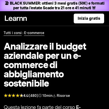
🏖️ BLACK SUMMER:
ottieni 3 mesi gratis (50€) e formati
per tutta l'estate
Scade tra 21 ore e 41 minuti 🚨
Inizia gratis
Tutti i corsi
E-commerce
Analizzare il budget
aziendale per un e-
commerce di
abbigliamento
sostenibile
4.6
(480)
10min
Risorse
Questa lezione fa parte del corso
E-