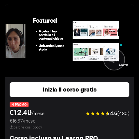
Inizia il corso gratis
IN PROMO!
€12.49
4.6
(480)
/mese
€16.67/mese
perché così poco?
Corso incluso su Learnn PRO