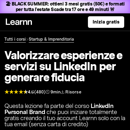
🏖️ BLACK SUMMER:
ottieni 3 mesi gratis (50€) e formati
per tutta l'estate
Scade tra 17 ore e 49 minuti 🚨
Inizia gratis
Tutti i corsi
Startup & Imprenditoria
Valorizzare esperienze e
servizi su LinkedIn per
generare fiducia
4.6
(480)
9min
Risorse
Questa lezione fa parte del corso
LinkedIn
Personal Brand
che puoi iniziare totalmente
gratis creando il tuo account Learnn solo con la
tua email (senza carta di credito)