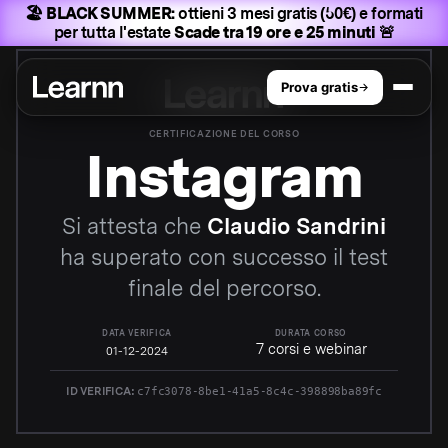
🏖️ BLACK SUMMER:
ottieni 3 mesi gratis (50€) e formati
per tutta l'estate
Scade tra 19 ore e 25 minuti 🚨
Prova gratis
CERTIFICAZIONE DEL CORSO
Instagram
Si attesta che
Claudio Sandrini
ha superato con successo il test
finale del
percorso
.
DATA VERIFICA
DURATA CORSO
7 corsi e webinar
01-12-2024
ID VERIFICA:
c7fc3078-8be1-41a5-8c4c-398898ba89fc