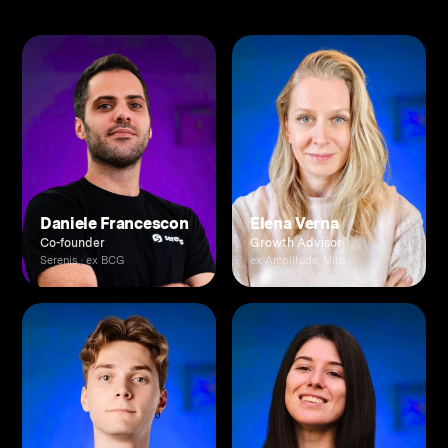
Daniele Francescon
Elena Verna
Co-founder
Growth Advisor
Serenis · ex BCG
ex Amplitude, Miro