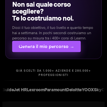
Non sai quale corso
scegliere?
Te lo costruiamo noi.
Dicci il tuo obiettivo, il tuo livello e quanto tempo
hai a settimana. In pochi secondi costruiamo un
percorso su misura tra i 400+ corsi di Learnn.
Genera il mio percorso →
GIÀ SCELTI DA 1.000+ AZIENDE E 280.000+
PROFESSIONISTI
et HR
Lexroom
Paramount
Deloitte
YOOX
Sky
Casavo
Cre