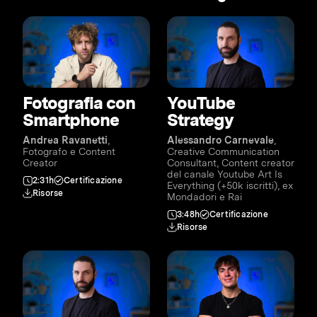
Fotografia con
YouTube
Smartphone
Strategy
Andrea Ravanetti
,
Alessandro Carnevale
,
Fotografo e Content
Creative Communication
Creator
Consultant, Content creator
del canale Youtube Art Is
2:31h
Certificazione
Everything (+50k iscritti), ex
Risorse
Mondadori e Rai
3:48h
Certificazione
Risorse