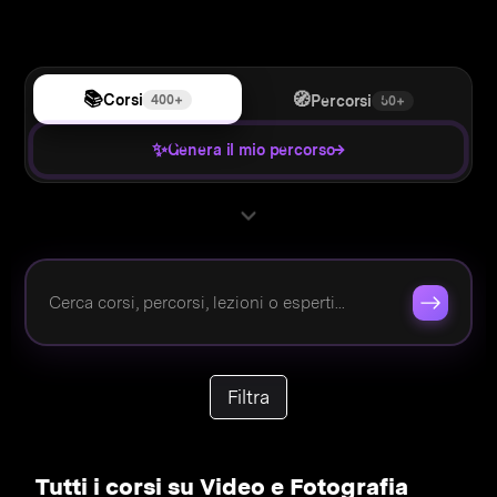
📚
🧭
Corsi
400+
Percorsi
50+
✨
→
Genera il mio percorso
Filtra
Tutti i corsi su Video e Fotografia