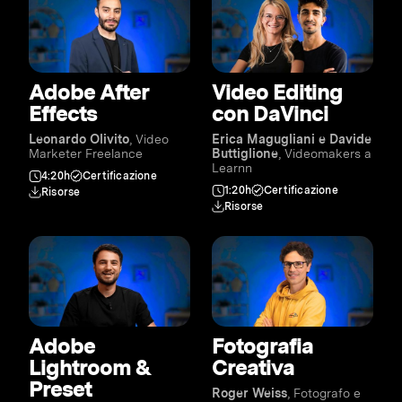
Adobe After
Video Editing
Effects
con DaVinci
Leonardo Olivito
, Video
Erica Magugliani e Davide
Marketer Freelance
Buttiglione
, Videomakers a
Learnn
4:20h
Certificazione
1:20h
Certificazione
Risorse
Risorse
Adobe
Fotografia
Lightroom &
Creativa
Preset
Roger Weiss
, Fotografo e