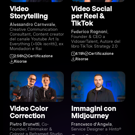
Video
Video Social
Storytelling
per Reel &
TikTok
Alessandro Carnevale
,
Creative Communication
Federico Rognoni
,
Consultant, Content creator
Founder & CEO a
del canale Youtube Art Is
VidoserTalent, Autore del
Everything (+50k iscritti), ex
libro TikTok Strategy 2.0
Mondadori e Rai
4:19h
Certificazione
2:56h
Certificazione
Risorse
Risorse
Video Color
Immagini con
Correction
Midjourney
Pietro Brunetti
, Co-
Francesco d'Angela
,
Founder, Filmmaker &
Service Designer a Hinto®
Colorist a Reframed Studio,