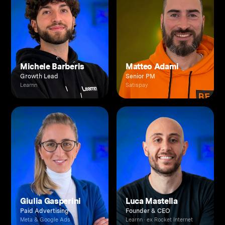
Michele Barberis
Matteo Adami
Growth Lead
Senior PM
Learnn
Satispay
Giulia Gasperini
Luca Mastella
Paid Advertising
Founder & CEO
Meta & Google Ads
Learnn · ex Rocket Internet