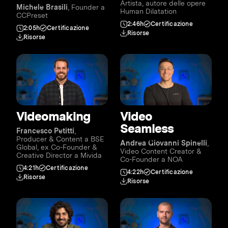
Artista, autore delle opere
Michele Brasili
, Founder a
Human Dilatation
CCPreset
2:46h
Certificazione
2:05h
Certificazione
Risorse
Risorse
Videomaking
Video
Seamless
Francesco Petitti
,
Producer & Content a BSE
Andrea Giovanni Spinelli
,
Global, ex Co-Founder &
Video Content Creator &
Creative Director a Mivida
Co-Founder a NOA
4:21h
Certificazione
4:22h
Certificazione
Risorse
Risorse