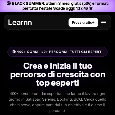
🏖️ BLACK SUMMER:
ottieni 3 mesi gratis (50€) e formati
per tutta l'estate
Scade oggi! 1:17:45 🚨
Prova gratis
📚 400+ CORSI · 50+ PERCORSI · TUTTI GLI ESPERTI
Crea e inizia il tuo
percorso di crescita con
top esperti
400+ corsi tenuti dai esperti/e che fanno il lavoro ogni
giorno in Satispay, Serenis, Booking, BCG. Cerca quello
che ti serve, oppure parti dal tuo obiettivo e ti diamo il
percorso.