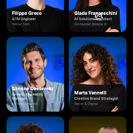
Filippo Greco
Giada Franceschini
GTM Engineer
AI Solutions Architect
Yellow Tech
Co-founder Boosha AI
Simone Dassereto
Marta Vannelli
Growth Marketing
Manager
Creative Brand Strategist
ex Yoox, Zalando
Social & Digital