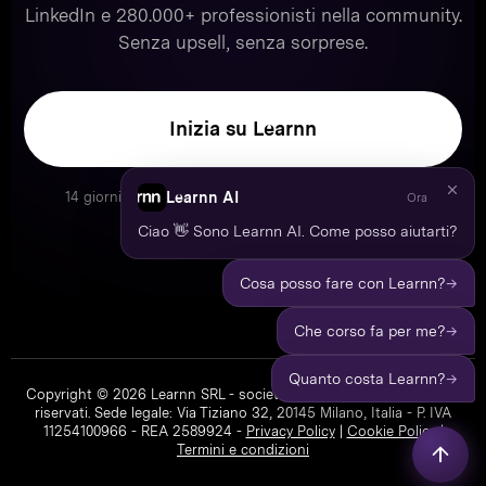
LinkedIn e 280.000+ professionisti nella community.
Senza upsell, senza sorprese.
Inizia su Learnn
Learnn AI
14 giorni di garanzia · Disdici quando vuoi · IVA inclusa
Ora
Ciao 👋 Sono Learnn AI. Come posso aiutarti?
→
Cosa posso fare con Learnn?
→
Che corso fa per me?
→
Quanto costa Learnn?
Copyright © 2026 Learnn SRL - società a socio unico. Tutti i diritti
riservati. Sede legale: Via Tiziano 32, 20145 Milano, Italia - P. IVA
11254100966 - REA 2589924 -
Privacy Policy
|
Cookie Policy
|
Termini e condizioni