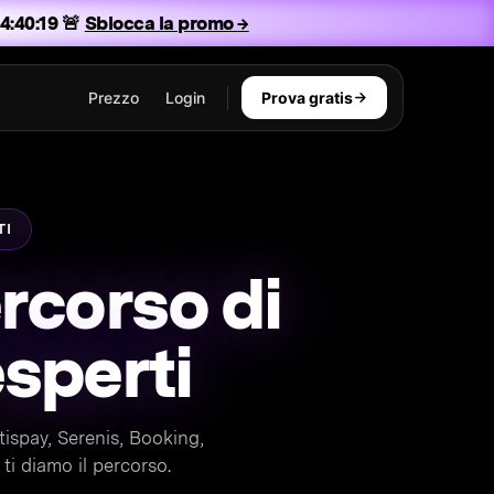
4:40:17 🚨
Sblocca la promo →
Prezzo
Login
Prova gratis
TI
ercorso di
esperti
tispay, Serenis, Booking,
ti diamo il percorso.