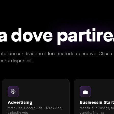
da dove
partire
 italiani condividono il loro metodo operativo. Clicca
orsi disponibili.
🎯
💼
Advertising
Business & Star
Meta Ads, Google Ads, TikTok Ads,
Modelli di business, f
LinkedIn Ads
vendite, finanza