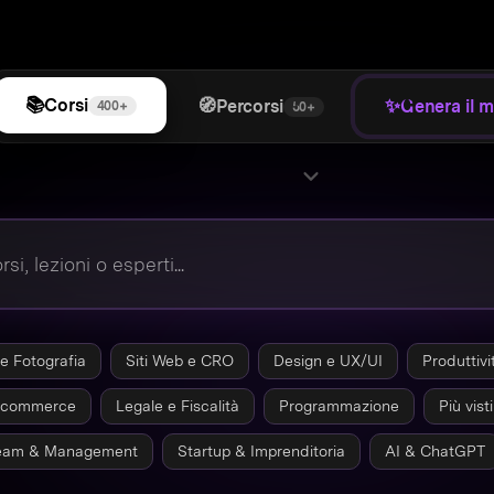
📚
Corsi
🧭
✨
Percorsi
Genera il m
400+
50+
e Fotografia
Siti Web e CRO
Design e UX/UI
Produttivi
-commerce
Legale e Fiscalità
Programmazione
Più visti
eam & Management
Startup & Imprenditoria
AI & ChatGPT