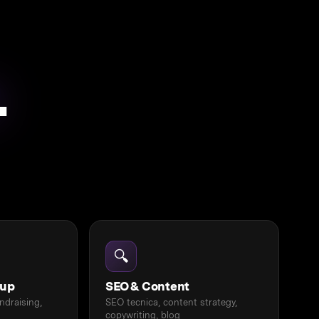
.
🔍
tup
SEO & Content
undraising,
SEO tecnica, content strategy,
copywriting, blog