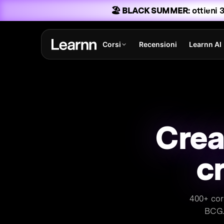
🏖️ BLACK SUMMER:
ottieni 3
Corsi
Recensioni
Learnn AI
Crea 
c
400+ cors
BCG. 