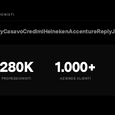
IONISTI
o
Credimi
Heineken
Accenture
Reply
Jakala
E
280K
1.000+
PROFESSIONISTI
AZIENDE CLIENTI