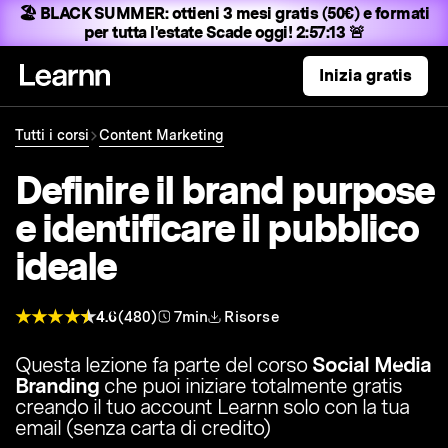
🏖️ BLACK SUMMER:
ottieni 3 mesi gratis (50€) e formati
per tutta l'estate
Scade oggi! 2:57:11 🚨
Inizia gratis
Tutti i corsi
Content Marketing
Definire il brand purpose
e identificare il pubblico
ideale
4.6
(480)
7min
Risorse
Questa lezione fa parte del corso
Social Media
Branding
che puoi iniziare totalmente gratis
creando il tuo account Learnn solo con la tua
email (senza carta di credito)