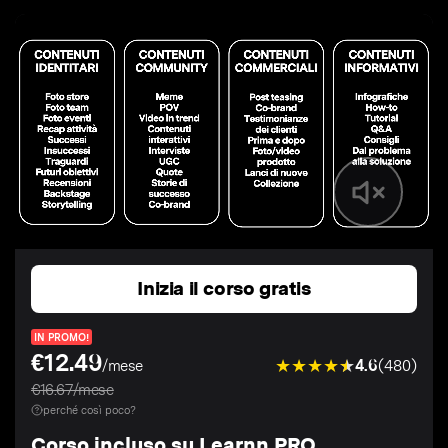
Inizia il corso gratis
IN PROMO!
€12.49
4.6
(480)
/mese
€16.67/mese
perché così poco?
Corso incluso su Learnn PRO