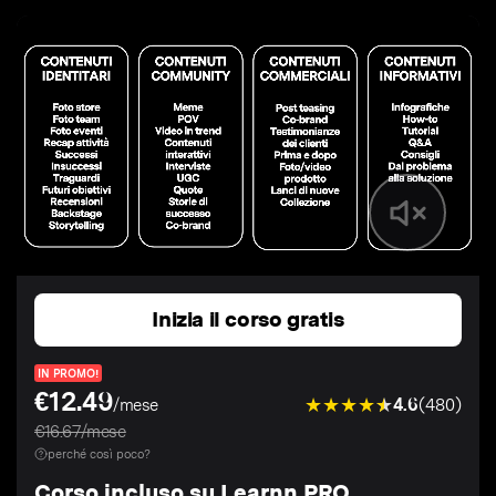
Inizia il corso gratis
IN PROMO!
€12.49
4.6
(480)
/mese
€16.67/mese
perché così poco?
Corso incluso su Learnn PRO