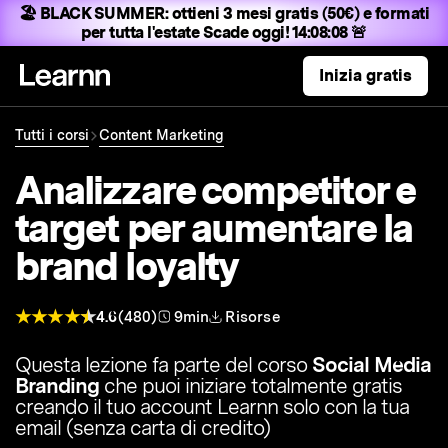
🏖️ BLACK SUMMER:
ottieni 3 mesi gratis (50€) e formati
per tutta l'estate
Scade oggi! 14:08:07 🚨
Inizia gratis
Tutti i corsi
Content Marketing
Analizzare competitor e
target per aumentare la
brand loyalty
4.6
(480)
9min
Risorse
Questa lezione fa parte del corso
Social Media
Branding
che puoi iniziare totalmente gratis
creando il tuo account Learnn solo con la tua
email (senza carta di credito)