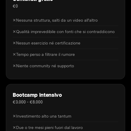
€0
✕
Nessuna struttura, salti da un video all'altro
✕
Qualità imprevedibile con fonti che si contraddicono
✕
Nessun esercizio né certificazione
✕
Tempo perso a filtrare il rumore
✕
Niente community né supporto
Bootcamp intensivo
€3.000 - €8.000
✕
Investimento alto una tantum
✕
Due o tre mesi pieni fuori dal lavoro