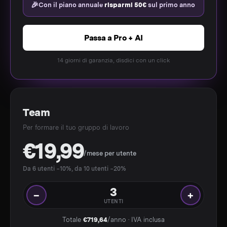
🎉
Con il piano annuale
risparmi 50€
sul primo anno
Passa a Pro + AI
14 giorni di garanzia, disdici con un click
Team
Per formare il tuo gruppo di lavoro
€19,99
/mese per utente
Da 6 utenti −10%, da 10 utenti −20%
3
−
+
UTENTI
Totale
€719,64
/anno · IVA inclusa