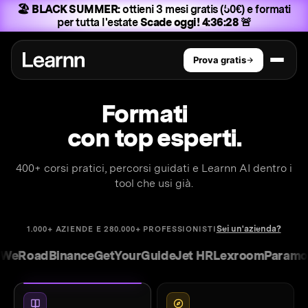
🏖️ BLACK SUMMER:
ottieni 3 mesi gratis (50€) e formati
per tutta l'estate
Scade oggi! 4:36:27 🚨
Prova gratis
Formati
sul growth
con top esperti.
400+ corsi pratici, percorsi guidati e Learnn AI dentro i
tool che usi già.
Sei un'azienda?
1.000+ AZIENDE E 280.000+ PROFESSIONISTI
Road
Binance
GetYourGuide
Jet HR
Lexroom
Paramount