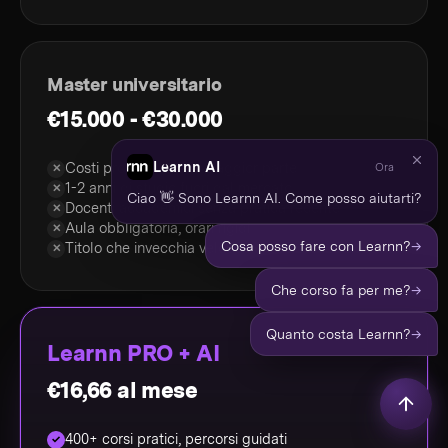
Master universitario
€15.000 - €30.000
Learnn AI
Costi proibitivi per la maggior parte
Ora
✕
1-2 anni di studio fuori dal mercato
✕
Ciao 👋 Sono Learnn AI. Come posso aiutarti?
Docenti accademici senza pratica recente
✕
Aula obbligatoria, orari rigidi
✕
→
Cosa posso fare con Learnn?
Titolo che invecchia velocemente
✕
→
Che corso fa per me?
→
Quanto costa Learnn?
Learnn PRO + AI
€16,66 al mese
400+ corsi pratici, percorsi guidati
✓