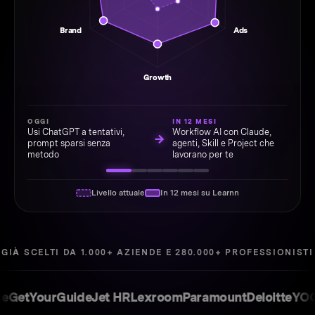
Brand
Ads
Growth
OGGI
IN 12 MESI
Usi ChatGPT a tentativi,
Workflow AI con Claude,
→
prompt sparsi senza
agenti, Skill e Project che
metodo
lavorano per te
Livello attuale
In 12 mesi su Learnn
GIÀ SCELTI DA 1.000+ AZIENDE E 280.000+ PROFESSIONISTI
YourGuide
Jet HR
Lexroom
Paramount
Deloitte
YOOX
Sk