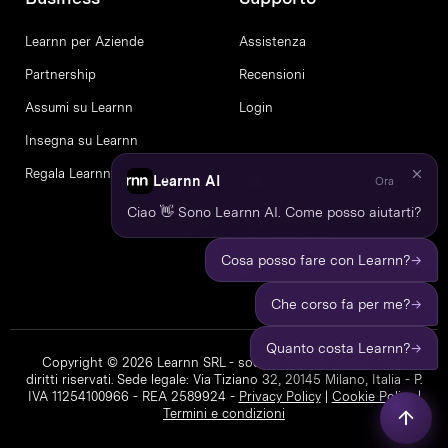
Learnn per Aziende
Assistenza
Partnership
Recensioni
Assumi su Learnn
Login
Insegna su Learnn
Regala Learnn
Learnn AI
Ora
Ciao 👋 Sono Learnn AI. Come posso aiutarti?
→
Cosa posso fare con Learnn?
→
Che corso fa per me?
→
Quanto costa Learnn?
Copyright © 2026 Learnn SRL - società a socio unico. Tutti i
diritti riservati. Sede legale: Via Tiziano 32, 20145 Milano, Italia - P.
IVA 11254100966 - REA 2589924 -
Privacy Policy
|
Cookie Policy
|
Termini e condizioni