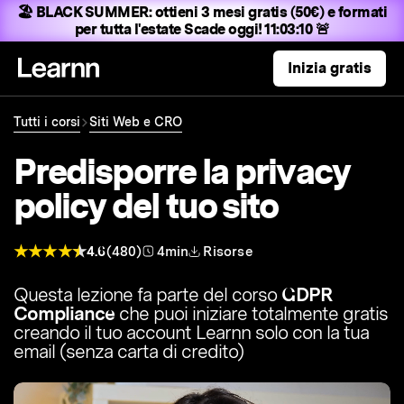
🏖️ BLACK SUMMER:
ottieni 3 mesi gratis (50€) e formati
per tutta l'estate
Scade oggi! 11:03:08 🚨
Inizia gratis
Tutti i corsi
Siti Web e CRO
Predisporre la privacy
policy del tuo sito
4.6
(480)
4min
Risorse
Questa lezione fa parte del corso
GDPR
Compliance
che puoi iniziare totalmente gratis
creando il tuo account Learnn solo con la tua
email (senza carta di credito)