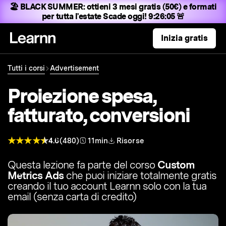
🏖️ BLACK SUMMER:
ottieni 3 mesi gratis (50€) e formati
per tutta l'estate
Scade oggi! 9:26:04 🚨
Inizia gratis
Tutti i corsi
Advertisement
Proiezione spesa,
fatturato, conversioni
4.6
(480)
11min
Risorse
Questa lezione fa parte del corso
Custom
Metrics Ads
che puoi iniziare totalmente gratis
creando il tuo account Learnn solo con la tua
email (senza carta di credito)