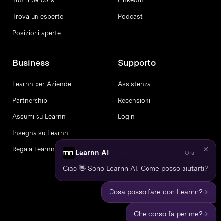
Tutti i percorsi
LinkedIn
Trova un esperto
Podcast
Posizioni aperte
Business
Supporto
Learnn per Aziende
Assistenza
Partnership
Recensioni
Assumi su Learnn
Login
Insegna su Learnn
Regala Learnn
Learnn AI
Ora
Ciao 👋 Sono Learnn AI. Come posso aiutarti?
→
Cosa posso fare con Learnn?
→
Che corso fa per me?