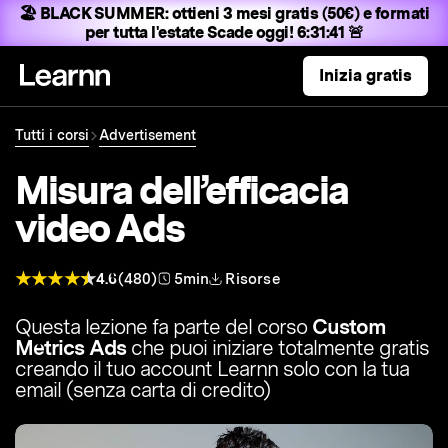
🏖️ BLACK SUMMER:
ottieni 3 mesi gratis (50€) e formati
per tutta l'estate
Scade oggi! 6:31:40 🚨
Inizia gratis
Tutti i corsi
Advertisement
Misura dell’efficacia
video Ads
4.6
(480)
5min
Risorse
Questa lezione fa parte del corso
Custom
Metrics Ads
che puoi iniziare totalmente gratis
creando il tuo account Learnn solo con la tua
email (senza carta di credito)