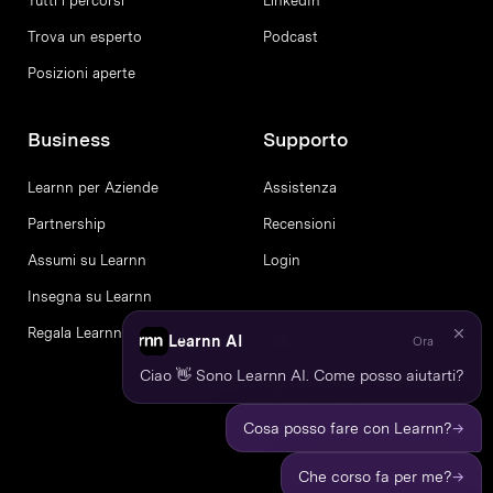
Tutti i percorsi
LinkedIn
Trova un esperto
Podcast
Posizioni aperte
Business
Supporto
Learnn per Aziende
Assistenza
Partnership
Recensioni
Assumi su Learnn
Login
Insegna su Learnn
Regala Learnn
Learnn AI
Ora
Ciao 👋 Sono Learnn AI. Come posso aiutarti?
→
Cosa posso fare con Learnn?
→
Che corso fa per me?