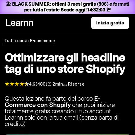
🏖️ BLACK SUMMER:
ottieni 3 mesi gratis (50€) e formati
per tutta l'estate
Scade oggi! 14:32:01 🚨
Inizia gratis
Tutti i corsi
E-commerce
Ottimizzare gli headline
tag di uno store Shopify
4.6
(480)
2min
Risorse
Questa lezione fa parte del corso
E-
Commerce con Shopify
che puoi iniziare
totalmente gratis creando il tuo account
Learnn solo con la tua email (senza carta di
credito)