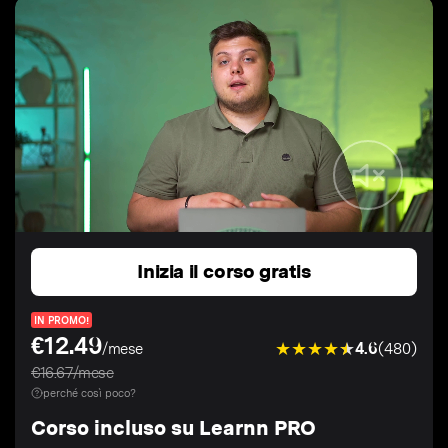
Inizia il corso gratis
IN PROMO!
€12.49
4.6
(480)
/mese
€16.67/mese
perché così poco?
Corso incluso su Learnn PRO