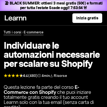
🏖️ BLACK SUMMER:
ottieni 3 mesi gratis (50€) e formati
per tutta l'estate
Scade oggi! 7:53:52 🚨
Inizia gratis
Tutti i corsi
E-commerce
Individuare le
automazioni necessarie
per scalare su Shopify
4.6
(480)
4min
Risorse
Questa lezione fa parte del corso
E-
Commerce con Shopify
che puoi iniziare
totalmente gratis creando il tuo account
Learnn solo con la tua email (senza carta di