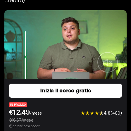
credito)
Inizia il corso gratis
IN PROMO!
€12.49
4.6
(480)
/mese
€16.67/mese
perché così poco?