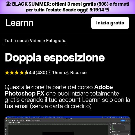
🏖️ BLACK SUMMER:
ottieni 3 mesi gratis (50€) e formati
per tutta l'estate
Scade oggi! 9:19:13 🚨
Inizia gratis
Tutti i corsi
Video e Fotografia
Doppia esposizione
4.6
(480)
15min
Risorse
Questa lezione fa parte del corso
Adobe
Photoshop FX
che puoi iniziare totalmente
gratis creando il tuo account Learnn solo con la
tua email (senza carta di credito)