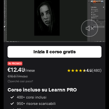
Inizia il corso gratis
IN PROMO!
€12.49
4.6
(480)
/mese
€16.67/mese
perché così poco?
Corso incluso su Learnn PRO
400+ corsi inclusi
950+ risorse scaricabili