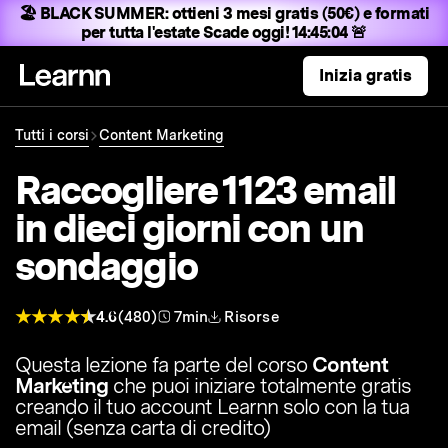
🏖️ BLACK SUMMER:
ottieni 3 mesi gratis (50€) e formati
per tutta l'estate
Scade oggi! 14:45:03 🚨
Inizia gratis
Tutti i corsi
Content Marketing
Raccogliere 1123 email
in dieci giorni con un
sondaggio
4.6
(480)
7min
Risorse
Questa lezione fa parte del corso
Content
Marketing
che puoi iniziare totalmente gratis
creando il tuo account Learnn solo con la tua
email (senza carta di credito)