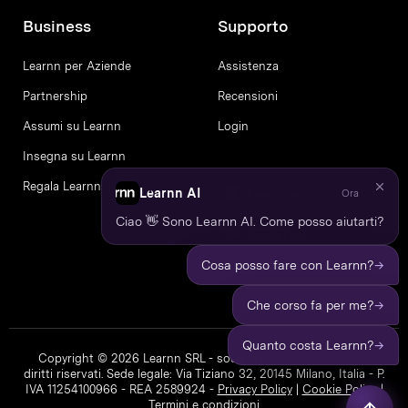
Business
Supporto
Learnn per Aziende
Assistenza
Partnership
Recensioni
Assumi su Learnn
Login
Insegna su Learnn
Regala Learnn
Learnn AI
Ora
Ciao 👋 Sono Learnn AI. Come posso aiutarti?
→
Cosa posso fare con Learnn?
→
Che corso fa per me?
→
Quanto costa Learnn?
Copyright © 2026 Learnn SRL - società a socio unico. Tutti i
diritti riservati. Sede legale: Via Tiziano 32, 20145 Milano, Italia - P.
IVA 11254100966 - REA 2589924 -
Privacy Policy
|
Cookie Policy
|
Termini e condizioni