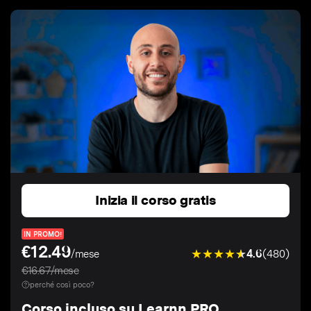
Inizia il corso gratis
IN PROMO!
€12.49
4.6
(480)
/mese
€16.67/mese
perché così poco?
Corso incluso su Learnn PRO