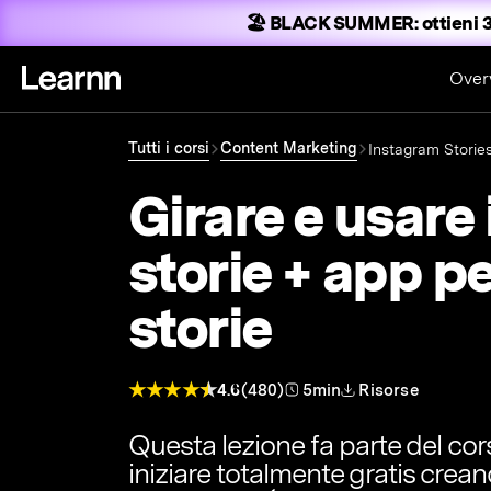
🏖️ BLACK SUMMER:
ottieni 3
Over
Tutti i corsi
Content Marketing
Instagram Storie
Girare e usare 
storie + app pe
storie
4.6
(480)
5min
Risorse
Questa lezione fa parte del co
iniziare totalmente gratis crea