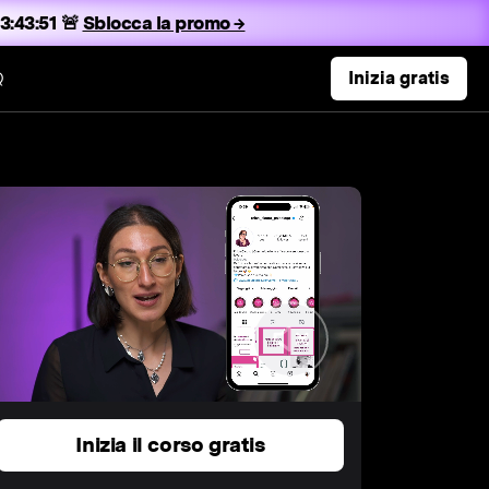
3:43:50 🚨
Sblocca la promo →
Q
Inizia gratis
Inizia il corso gratis