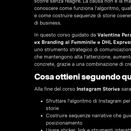
scorre senza reagire. La causa non è la ma
conoscere come funziona l’algoritmo, qua
e come costruire sequenze di storie coeren
di business.
In questo corso guidato da
Valentina Per
ex Branding al Femminile e DHL Expres
uno strumento strategico di comunicazion
che mantengono alta l’attenzione, aumenta
concrete, grazie a una combinazione di crea
Cosa ottieni seguendo q
Alla fine del corso
Instagram Stories
sarai
Sfruttare l’algoritmo di Instagram per 
storie
Costruire sequenze narrative che guid
posizionamento
Usare sticker, link e strumenti intera