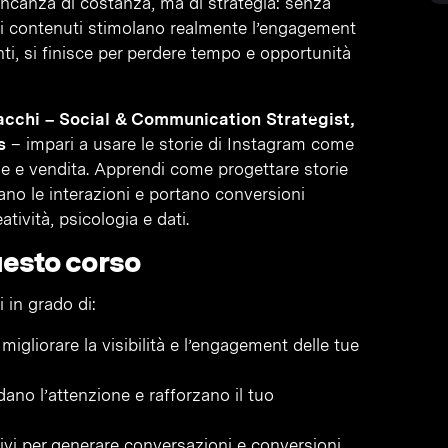
ncanza di costanza, ma di strategia: senza
li contenuti stimolano realmente l’engagement
ti, si finisce per perdere tempo e opportunità
acchi – Social & Communication Strategist,
s
– impari a usare le storie di Instagram come
e e vendita. Apprendi come progettare storie
no le interazioni e portano conversioni
tività, psicologia e dati.
uesto corso
 in grado di:
migliorare la visibilità e l’engagement delle tue
ano l’attenzione e rafforzano il tuo
ttivi per generare conversazioni e conversioni