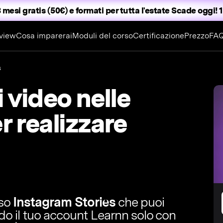
 mesi gratis (50€) e formati per tutta l'estate
Scade oggi! 1
view
Cosa imparerai
Moduli del corso
Certificazione
Prezzo
FA
s
i video nelle
r realizzare
rso
Instagram Stories
che puoi
ndo il tuo account Learnn solo con