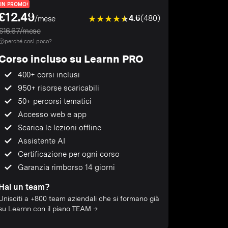
IN PROMO!
€12.49
4.6
(480)
/mese
€16.67/mese
perché così poco?
Corso incluso su Learnn PRO
400+ corsi inclusi
950+ risorse scaricabili
50+ percorsi tematici
Accesso web e app
Scarica le lezioni offline
Assistente AI
Certificazione per ogni corso
Garanzia rimborso 14 giorni
Hai un team?
Unisciti a +800 team aziendali che si formano già
su Learnn con il piano TEAM →