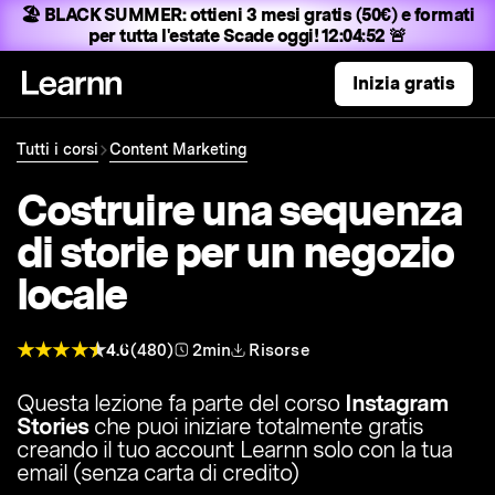
🏖️ BLACK SUMMER:
ottieni 3 mesi gratis (50€) e formati
per tutta l'estate
Scade oggi! 12:04:51 🚨
Inizia gratis
Tutti i corsi
Content Marketing
Costruire una sequenza
di storie per un negozio
locale
4.6
(480)
2min
Risorse
Questa lezione fa parte del corso
Instagram
Stories
che puoi iniziare totalmente gratis
creando il tuo account Learnn solo con la tua
email (senza carta di credito)