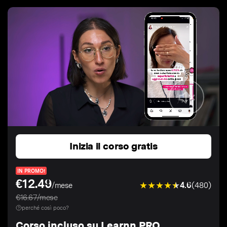
Inizia il corso gratis
IN PROMO!
€12.49
4.6
(480)
/mese
€16.67/mese
perché così poco?
Corso incluso su Learnn PRO