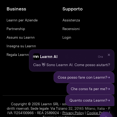
Business
Supporto
Learnn per Aziende
Assistenza
Partnership
Recensioni
Assumi su Learnn
Login
Insegna su Learnn
Regala Learnn
Learnn AI
Ora
Ciao 👋 Sono Learnn AI. Come posso aiutarti?
→
Cosa posso fare con Learnn?
→
Che corso fa per me?
→
Quanto costa Learnn?
Copyright © 2026 Learnn SRL - società a socio unico. Tutti i
diritti riservati. Sede legale: Via Tiziano 32, 20145 Milano, Italia - P.
IVA 11254100966 - REA 2589924 -
Privacy Policy
|
Cookie Policy
|