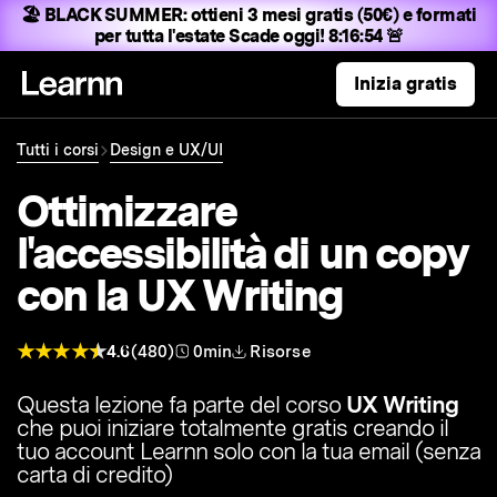
🏖️ BLACK SUMMER:
ottieni 3 mesi gratis (50€) e formati
per tutta l'estate
Scade oggi! 8:16:52 🚨
Inizia gratis
Tutti i corsi
Design e UX/UI
Ottimizzare
l'accessibilità di un copy
con la UX Writing
4.6
(480)
0min
Risorse
Questa lezione fa parte del corso
UX Writing
che puoi iniziare totalmente gratis creando il
tuo account Learnn solo con la tua email (senza
carta di credito)