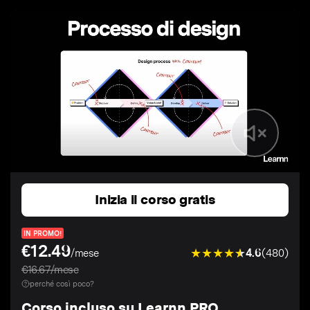
Inizia il corso gratis
IN PROMO!
€12.49
4.6
(480)
/mese
€16.67/mese
perché così poco?
Corso incluso su Learnn PRO