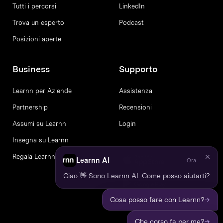
Tutti i percorsi
LinkedIn
Trova un esperto
Podcast
Posizioni aperte
Business
Supporto
Learnn per Aziende
Assistenza
Partnership
Recensioni
Assumi su Learnn
Login
Insegna su Learnn
Regala Learnn
Learnn AI
Ora
Ciao 👋 Sono Learnn AI. Come posso aiutarti?
→
Cosa posso fare con Learnn?
→
Che corso fa per me?