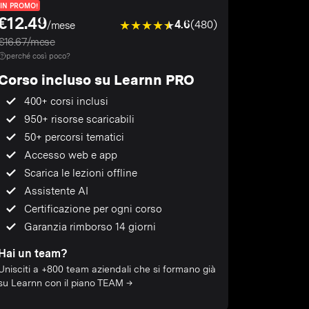
IN PROMO!
€12.49
4.6
(480)
/mese
€16.67/mese
perché così poco?
Corso incluso su Learnn PRO
400+ corsi inclusi
950+ risorse scaricabili
50+ percorsi tematici
Accesso web e app
Scarica le lezioni offline
Assistente AI
Certificazione per ogni corso
Garanzia rimborso 14 giorni
Hai un team?
Unisciti a +800 team aziendali che si formano già
su Learnn con il piano TEAM →