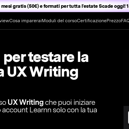
 mesi gratis (50€) e formati per tutta l'estate
Scade oggi! 1
view
Cosa imparerai
Moduli del corso
Certificazione
Prezzo
FA
l per testare la
la UX Writing
rso
UX Writing
che puoi iniziare
o account Learnn solo con la tua