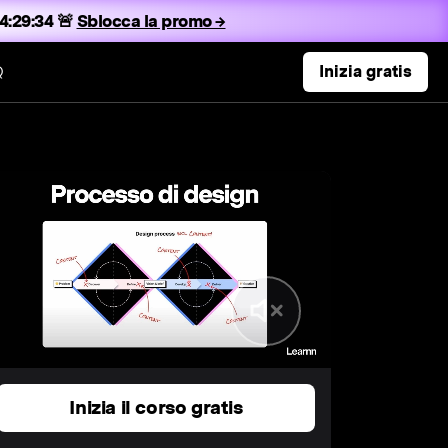
4:29:33 🚨
Sblocca la promo →
Q
Inizia gratis
Inizia il corso gratis