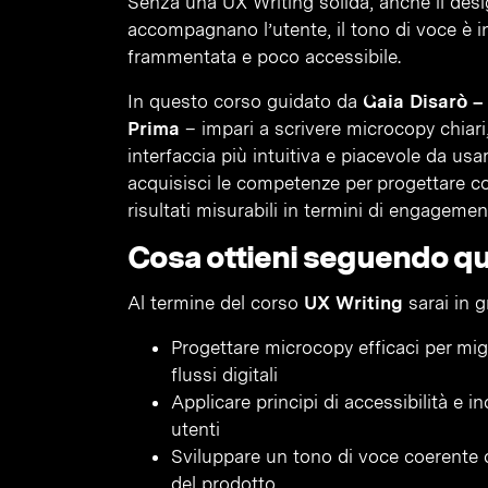
Senza una UX Writing solida, anche il desig
accompagnano l’utente, il tono di voce è i
frammentata e poco accessibile.
In questo corso guidato da
Gaia Disarò –
Prima
– impari a scrivere microcopy chiari,
interfaccia più intuitiva e piacevole da usare
acquisisci le competenze per progettare co
risultati misurabili in termini di engageme
Cosa ottieni seguendo q
Al termine del corso
UX Writing
sarai in g
Progettare microcopy efficaci per migl
flussi digitali
Applicare principi di accessibilità e in
utenti
Sviluppare un tono di voce coerente co
del prodotto