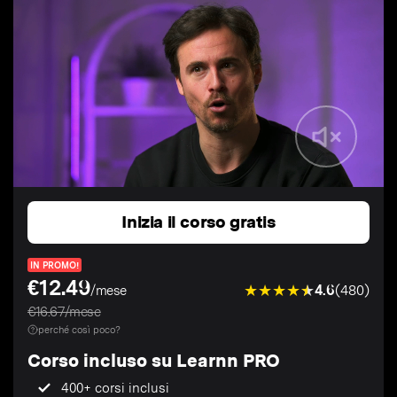
Inizia il corso gratis
IN PROMO!
€12.49
4.6
(480)
/mese
€16.67/mese
perché così poco?
Corso incluso su Learnn PRO
400+ corsi inclusi