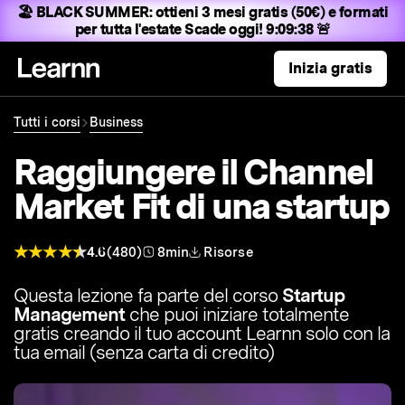
🏖️ BLACK SUMMER:
ottieni 3 mesi gratis (50€) e formati
per tutta l'estate
Scade oggi! 9:09:37 🚨
Inizia gratis
Tutti i corsi
Business
Raggiungere il Channel
Market Fit di una startup
4.6
(480)
8min
Risorse
Questa lezione fa parte del corso
Startup
Management
che puoi iniziare totalmente
gratis creando il tuo account Learnn solo con la
tua email (senza carta di credito)