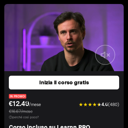
Inizia il corso gratis
IN PROMO!
€12.49
4.6
(480)
/mese
€16.67/mese
perché così poco?
Corso incluso su Learnn PRO