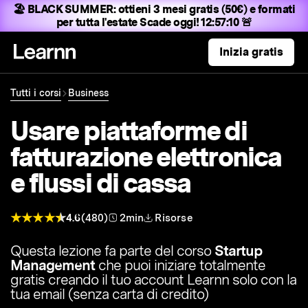
🏖️ BLACK SUMMER:
ottieni 3 mesi gratis (50€) e formati
per tutta l'estate
Scade oggi! 12:57:09 🚨
Inizia gratis
Tutti i corsi
Business
Usare piattaforme di
fatturazione elettronica
e flussi di cassa
4.6
(480)
2min
Risorse
Questa lezione fa parte del corso
Startup
Management
che puoi iniziare totalmente
gratis creando il tuo account Learnn solo con la
tua email (senza carta di credito)