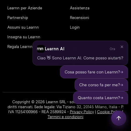
Learnn per Aziende
Assistenza
Partnership
Recensioni
Assumi su Learnn
Login
Insegna su Learnn
Regala Learnn
Learnn AI
Ora
Ciao 👋 Sono Learnn AI. Come posso aiutarti?
→
Cosa posso fare con Learnn?
→
Che corso fa per me?
→
Quanto costa Learnn?
Copyright © 2026 Learnn SRL - società a socio unico. Tutti i
diritti riservati. Sede legale: Via Tiziano 32, 20145 Milano, Italia - P.
IVA 11254100966 - REA 2589924 -
Privacy Policy
|
Cookie Policy
|
Termini e condizioni