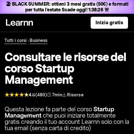
🏖️ BLACK SUMMER:
ottieni 3 mesi gratis (50€) e formati
per tutta l'estate
Scade oggi! 1:38:25 🚨
Inizia gratis
Tutti i corsi
Business
Consultare le risorse del
corso Startup
Management
4.6
(480)
7min
Risorse
Questa lezione fa parte del corso
Startup
Management
che puoi iniziare totalmente
gratis creando il tuo account Learnn solo con la
tua email (senza carta di credito)