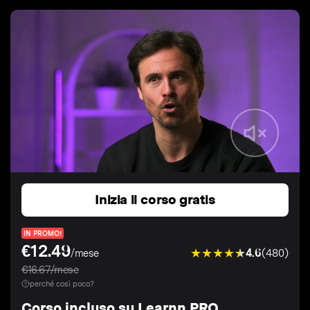
Inizia il corso gratis
IN PROMO!
€12.49
4.6
(480)
/mese
€16.67/mese
perché così poco?
Corso incluso su Learnn PRO