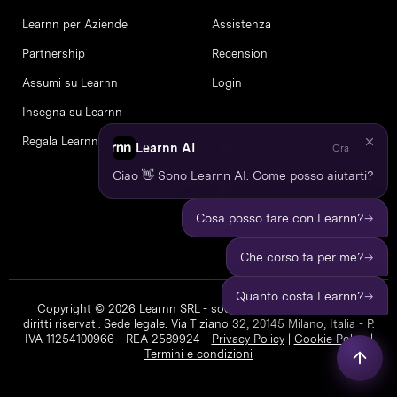
Learnn per Aziende
Assistenza
Partnership
Recensioni
Assumi su Learnn
Login
Insegna su Learnn
Regala Learnn
Learnn AI
Ora
Ciao 👋 Sono Learnn AI. Come posso aiutarti?
→
Cosa posso fare con Learnn?
→
Che corso fa per me?
→
Quanto costa Learnn?
Copyright © 2026 Learnn SRL - società a socio unico. Tutti i
diritti riservati. Sede legale: Via Tiziano 32, 20145 Milano, Italia - P.
IVA 11254100966 - REA 2589924 -
Privacy Policy
|
Cookie Policy
|
Termini e condizioni