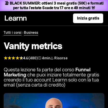
🏖️ BLACK SUMMER:
ottieni 3 mesi gratis (50€) e formati
per tutta l'estate
Scade tra 17 ore e 49 minuti 🚨
Inizia gratis
Tutti i corsi
Business
Vanity metrics
4.6
(480)
4min
Risorse
Questa lezione fa parte del corso
Funnel
Marketing
che puoi iniziare totalmente gratis
creando il tuo account Learnn solo con la tua
email (senza carta di credito)