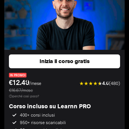
Inizia il corso gratis
IN PROMO!
€12.49
4.6
(480)
/mese
€16.67/mese
perché così poco?
Corso incluso su Learnn PRO
400+ corsi inclusi
950+ risorse scaricabili