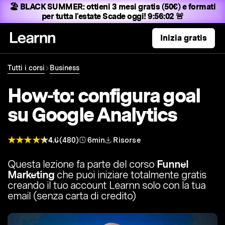
🏖️ BLACK SUMMER:
ottieni 3 mesi gratis (50€) e formati
per tutta l'estate
Scade oggi! 9:56:01 🚨
Inizia gratis
Tutti i corsi
Business
How-to: configura goal
su Google Analytics
4.6
(480)
6min
Risorse
Questa lezione fa parte del corso
Funnel
Marketing
che puoi iniziare totalmente gratis
creando il tuo account Learnn solo con la tua
email (senza carta di credito)