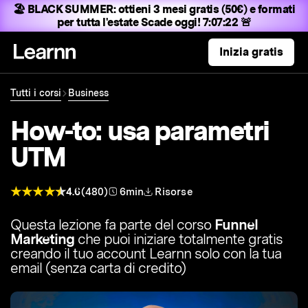
🏖️ BLACK SUMMER:
ottieni 3 mesi gratis (50€) e formati
per tutta l'estate
Scade oggi! 7:07:21 🚨
Inizia gratis
Tutti i corsi
Business
How-to: usa parametri
UTM
4.6
(480)
6min
Risorse
Questa lezione fa parte del corso
Funnel
Marketing
che puoi iniziare totalmente gratis
creando il tuo account Learnn solo con la tua
email (senza carta di credito)