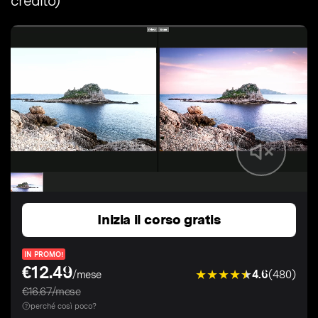
credito)
Inizia il corso gratis
IN PROMO!
€12.49
4.6
(480)
/mese
€16.67/mese
perché così poco?