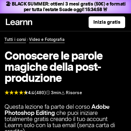
🏖️ BLACK SUMMER:
ottieni 3 mesi gratis (50€) e formati
per tutta l'estate
Scade oggi! 15:34:57 🚨
Inizia gratis
Tutti i corsi
Video e Fotografia
Conoscere le parole
magiche della post-
produzione
4.6
(480)
3min
Risorse
Questa lezione fa parte del corso
Adobe
Photoshop Editing
che puoi iniziare
totalmente gratis creando il tuo account
Learnn solo con la tua email (senza carta di