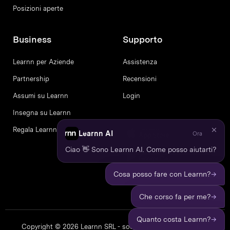
Posizioni aperte
Business
Supporto
Learnn per Aziende
Assistenza
Partnership
Recensioni
Assumi su Learnn
Login
Insegna su Learnn
Regala Learnn
Learnn AI
Ora
Ciao 👋 Sono Learnn AI. Come posso aiutarti?
→
Cosa posso fare con Learnn?
→
Che corso fa per me?
→
Quanto costa Learnn?
Copyright © 2026 Learnn SRL - società a socio unico. Tutti i