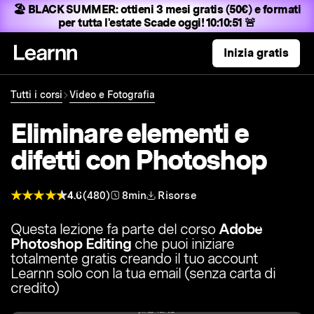
🏖️ BLACK SUMMER:
ottieni 3 mesi gratis (50€) e formati
per tutta l'estate
Scade oggi! 10:10:50 🚨
Inizia gratis
Tutti i corsi
Video e Fotografia
Eliminare elementi e
difetti con Photoshop
4.6
(480)
8min
Risorse
Questa lezione fa parte del corso
Adobe
Photoshop Editing
che puoi iniziare
totalmente gratis creando il tuo account
Learnn solo con la tua email (senza carta di
credito)