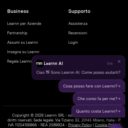
Business
Supporto
Learnn per Aziende
Assistenza
Partnership
Recensioni
Assumi su Learnn
Login
Insegna su Learnn
Regala Learnn
Learnn AI
Ora
Ciao 👋 Sono Learnn AI. Come posso aiutarti?
→
Cosa posso fare con Learnn?
→
Che corso fa per me?
→
Quanto costa Learnn?
Copyright © 2026 Learnn SRL - società a socio unico. Tutti i
diritti riservati. Sede legale: Via Tiziano 32, 20145 Milano, Italia - P.
IVA 11254100966 - REA 2589924 -
Privacy Policy
|
Cookie Policy
|