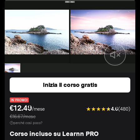
Inizia il corso gratis
IN PROMO!
€12.49
4.6
(480)
/mese
€16.67/mese
perché così poco?
Corso incluso su Learnn PRO