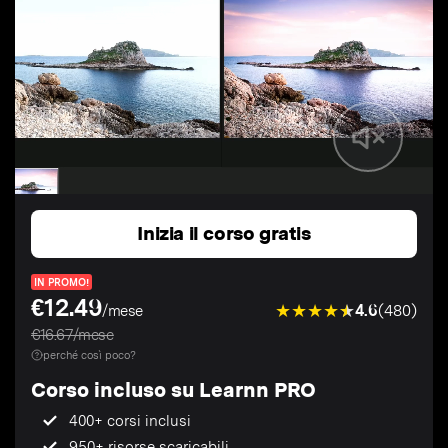
Inizia il corso gratis
IN PROMO!
€12.49
4.6
(480)
/mese
€16.67/mese
perché così poco?
Corso incluso su Learnn PRO
400+ corsi inclusi
950+ risorse scaricabili