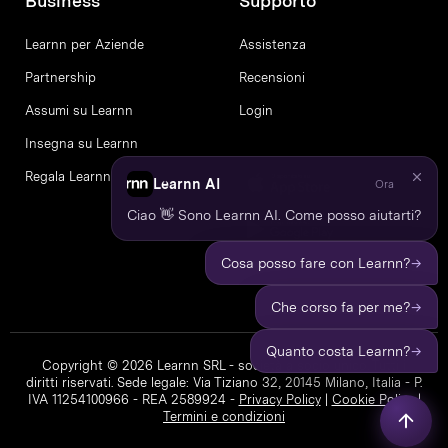
Business
Supporto
Learnn per Aziende
Assistenza
Partnership
Recensioni
Assumi su Learnn
Login
Insegna su Learnn
Regala Learnn
Learnn AI
Ora
Ciao 👋 Sono Learnn AI. Come posso aiutarti?
→
Cosa posso fare con Learnn?
→
Che corso fa per me?
→
Quanto costa Learnn?
Copyright © 2026 Learnn SRL - società a socio unico. Tutti i
diritti riservati. Sede legale: Via Tiziano 32, 20145 Milano, Italia - P.
IVA 11254100966 - REA 2589924 -
Privacy Policy
|
Cookie Policy
|
Termini e condizioni