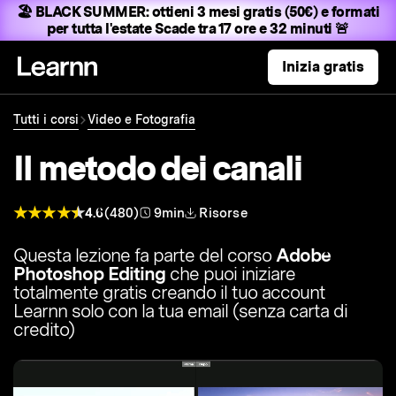
🏖️ BLACK SUMMER:
ottieni 3 mesi gratis (50€) e formati
per tutta l'estate
Scade tra 17 ore e 32 minuti 🚨
Inizia gratis
Tutti i corsi
Video e Fotografia
Il metodo dei canali
4.6
(480)
9min
Risorse
Questa lezione fa parte del corso
Adobe
Photoshop Editing
che puoi iniziare
totalmente gratis creando il tuo account
Learnn solo con la tua email (senza carta di
credito)