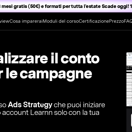
 mesi gratis (50€) e formati per tutta l'estate
Scade oggi! 1
view
Cosa imparerai
Moduli del corso
Certificazione
Prezzo
FA
lizzare il conto
r le campagne
rso
Ads Strategy
che puoi iniziare
o account Learnn solo con la tua