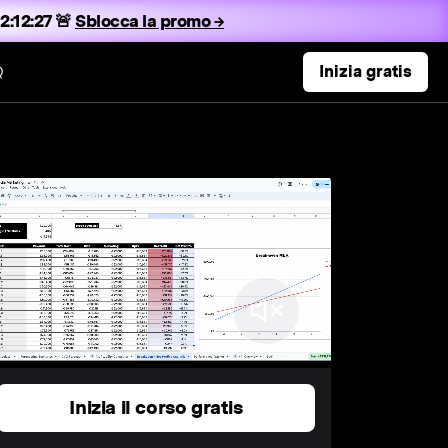
2:12:26 🚨
Sblocca la promo →
Q
Inizia gratis
Inizia il corso gratis