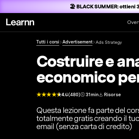
🏖️ BLACK SUMMER:
ottieni 3
Over
Tutti i corsi
Advertisement
Ads Strategy
Costruire e ana
economico pe
4.6
(480)
31min
Risorse
Questa lezione fa parte del co
totalmente gratis creando il tu
email (senza carta di credito)