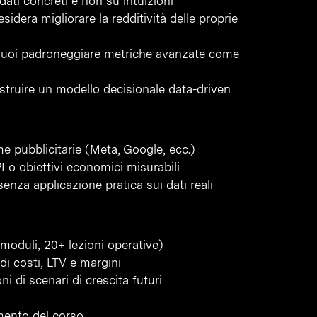
ti concreti e non su intuizioni
dera migliorare la redditività delle proprie
vuoi padroneggiare metriche avanzate come
ostruire un modello decisionale data-driven
e pubblicitarie (Meta, Google, ecc.)
I o obiettivi economici misurabili
senza applicazione pratica sui dati reali
moduli, 20+ lezioni operative)
 di costi, LTV e margini
i di scenari di crescita futuri
S
amento del corso