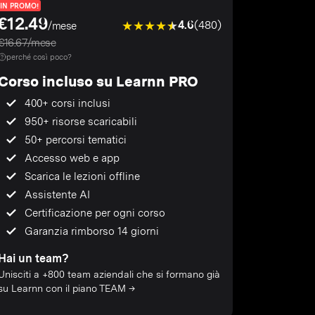
IN PROMO!
€12.49
4.6
(480)
/mese
€16.67/mese
perché così poco?
Corso incluso su Learnn PRO
400+ corsi inclusi
950+ risorse scaricabili
50+ percorsi tematici
Accesso web e app
Scarica le lezioni offline
Assistente AI
Certificazione per ogni corso
Garanzia rimborso 14 giorni
Hai un team?
Unisciti a +800 team aziendali che si formano già
su Learnn con il piano TEAM →