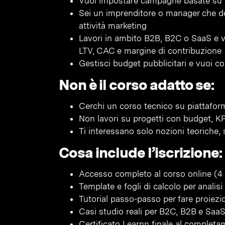
Vuoi impostare campagne basate su da
Sei un imprenditore o manager che desi
attività marketing
Lavori in ambito B2B, B2C o SaaS e 
LTV, CAC e margine di contribuzione
Gestisci budget pubblicitari e vuoi c
Non è il corso adatto se:
Cerchi un corso tecnico su piattaform
Non lavori su progetti con budget, KP
Ti interessano solo nozioni teoriche, 
Cosa include l’iscrizione:
Accesso completo al corso online (4 
Template e fogli di calcolo per analisi
Tutorial passo-passo per fare proiezion
Casi studio reali per B2C, B2B e Saa
Certificato Learnn finale al complet