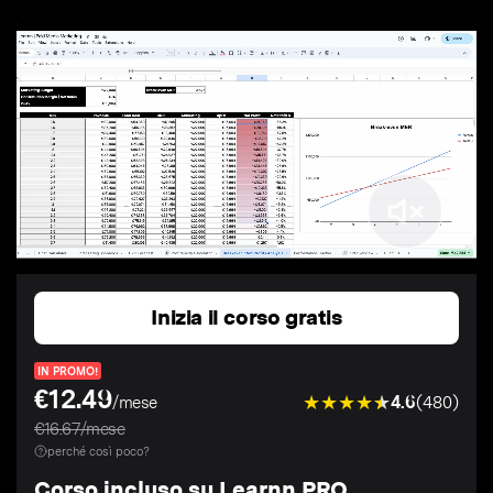
Inizia il corso gratis
IN PROMO!
€12.49
4.6
(480)
/mese
€16.67/mese
perché così poco?
Corso incluso su Learnn PRO