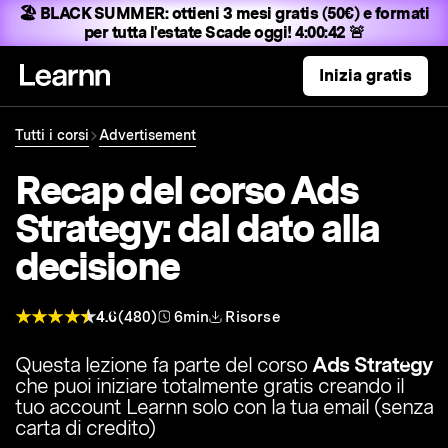
🏖️ BLACK SUMMER:
ottieni 3 mesi gratis (50€) e formati
per tutta l'estate
Scade oggi! 4:00:41 🚨
Inizia gratis
Tutti i corsi
Advertisement
Recap del corso Ads
Strategy: dal dato alla
decisione
4.6
(480)
6min
Risorse
Questa lezione fa parte del corso
Ads Strategy
che puoi iniziare totalmente gratis creando il
tuo account Learnn solo con la tua email (senza
carta di credito)