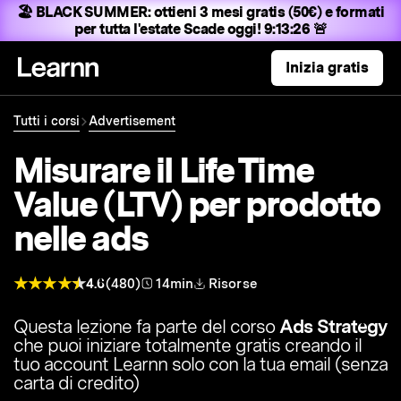
🏖️ BLACK SUMMER:
ottieni 3 mesi gratis (50€) e formati
per tutta l'estate
Scade oggi! 9:13:25 🚨
Inizia gratis
Tutti i corsi
Advertisement
Misurare il Life Time
Value (LTV) per prodotto
nelle ads
4.6
(480)
14min
Risorse
Questa lezione fa parte del corso
Ads Strategy
che puoi iniziare totalmente gratis creando il
tuo account Learnn solo con la tua email (senza
carta di credito)