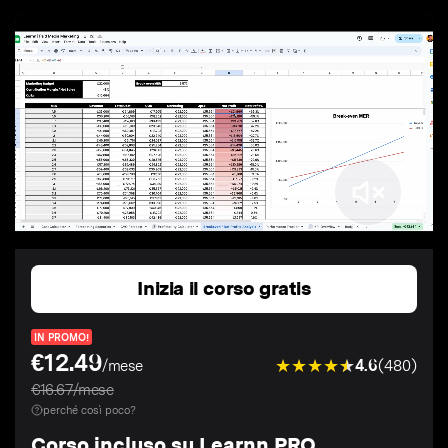
Inizia il corso gratis
IN PROMO!
€12.49
4.6
(480)
/mese
€16.67/mese
perché così poco?
Corso incluso su Learnn PRO