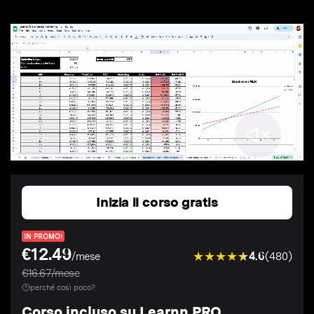
Inizia il corso gratis
IN PROMO!
€12.49
4.6
(480)
/mese
€16.67/mese
perché così poco?
Corso incluso su Learnn PRO