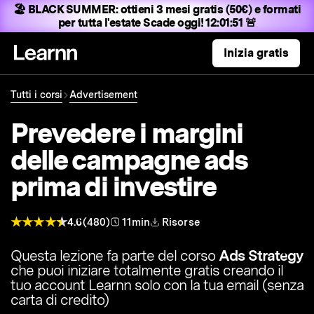
🏖️ BLACK SUMMER:
ottieni 3 mesi gratis (50€) e formati
per tutta l'estate
Scade oggi! 12:01:50 🚨
Inizia gratis
Tutti i corsi
Advertisement
Prevedere i margini
delle campagne ads
prima di investire
4.6
(480)
11min
Risorse
Questa lezione fa parte del corso
Ads Strategy
che puoi iniziare totalmente gratis creando il
tuo account Learnn solo con la tua email (senza
carta di credito)