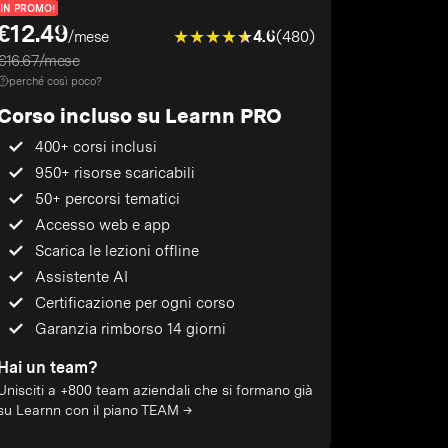
IN PROMO!
€12.49
4.6
(480)
/mese
€16.67/mese
perché così poco?
Corso incluso su Learnn PRO
400+ corsi inclusi
950+ risorse scaricabili
50+ percorsi tematici
Accesso web e app
Scarica le lezioni offline
Assistente AI
Certificazione per ogni corso
Garanzia rimborso 14 giorni
Hai un team?
Unisciti a +800 team aziendali che si formano già
su Learnn con il piano TEAM →