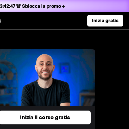
3:42:46 🚨
Sblocca la promo →
Q
Inizia gratis
Inizia il corso gratis