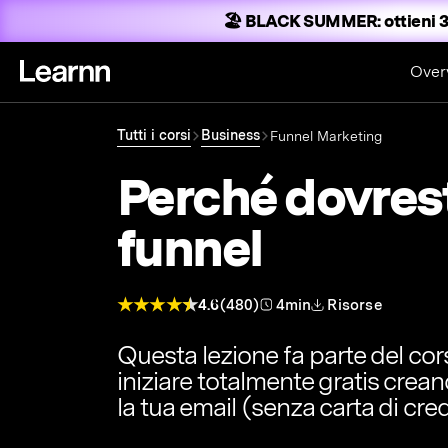
🏖️ BLACK SUMMER:
ottieni 3
Over
Tutti i corsi
Business
Funnel Marketing
Perché dovrest
funnel
4.6
(480)
4min
Risorse
Questa lezione fa parte del co
iniziare totalmente gratis crea
la tua email (senza carta di cred