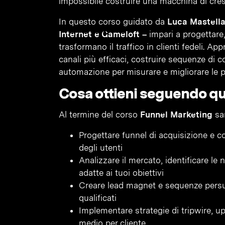
impossibile costruire una macchina di cresc
In questo corso guidato da
Luca Mastella
Internet e Gameloft –
impari a progettare,
trasformano il traffico in clienti fedeli. Ap
canali più efficaci, costruire sequenze di
automazione per misurare e migliorare le
Cosa ottieni seguendo q
Al termine del corso
Funnel Marketing
sar
Progettare funnel di acquisizione e c
degli utenti
Analizzare il mercato, identificare le 
adatte ai tuoi obiettivi
Creare lead magnet e sequenze persuas
qualificati
Implementare strategie di tripwire, up
medio per cliente