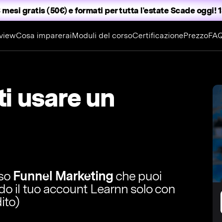
 mesi gratis (50€) e formati per tutta l'estate
Scade oggi! 1
view
Cosa imparerai
Moduli del corso
Certificazione
Prezzo
FA
i usare un
rso
Funnel Marketing
che puoi
ndo il tuo account Learnn solo con
ito)