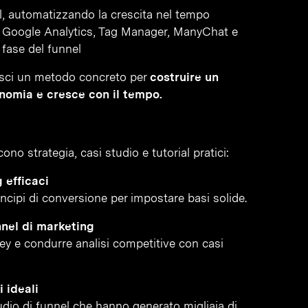
al, automatizzando la crescita nel tempo
e Google Analytics, Tag Manager, ManyChat e
fase del funnel
sisci un metodo concreto per
costruire un
nomia e cresce con il tempo.
no strategia, casi studio e tutorial pratici:
 efficaci
incipi di conversione per impostare basi solide.
nnel di marketing
vey e condurre analisi competitive con casi
 ideali
tudio di funnel che hanno generato migliaia di